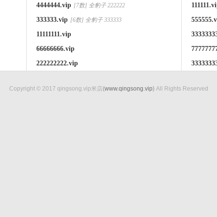
4444444.vip
111111.v
[7数] 全豹子 222222
333333.vip
555555.v
[6数] 全豹子 333333
11111111.vip
33333333
66666666.vip
77777777
222222222.vip
33333333
Copyright © 2017 qingsong.vip米店
(
www.qingsong.vip
)
All Rights Reserved