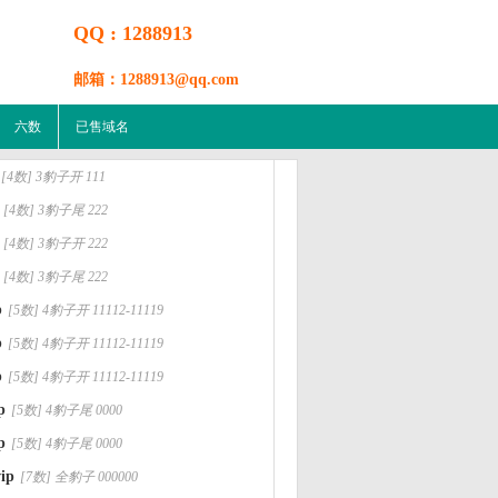
QQ : 1288913
邮箱：1288913@qq.com
六数
已售域名
[4数] 3豹子开 111
[4数] 3豹子尾 222
[4数] 3豹子开 222
[4数] 3豹子尾 222
p
[5数] 4豹子开 11112-11119
p
[5数] 4豹子开 11112-11119
p
[5数] 4豹子开 11112-11119
p
[5数] 4豹子尾 0000
p
[5数] 4豹子尾 0000
vip
[7数] 全豹子 000000