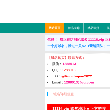
网站首页
极品字母
精品双拼
英
你好！ 您正在访问的域名 11116.vip 正在出售
一个好域名，胜过一只No.1营销团队；
【域名购买】联系方式：
微信：
1288913
Q Q：
1288913
T G：
@Ruochujian2022
Email：
1288913@qq.com
域名详细信息
11116.vip 购买地址 = 下方链接