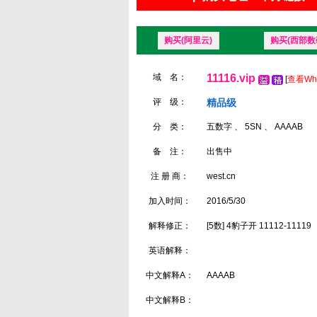
购买(阿里云)
购买(西部数
域 名：
11116.vip
[
查看Wh
评 级：
精品级
分 类：
五数字 、 5SN 、 AAAAB
备 注：
出售中
注 册 商：
west.cn
加入时间：
2016/5/30
解释修正：
[5数] 4豹子开 11112-11119
英语解释：
中文解释A：
AAAAB
中文解释B：