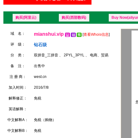
购买(阿里云)
购买(西部数码)
Buy Now(aliyu
域 名：
mianshui.vip
[
查看Whois信息
]
评 级：
钻石级
分 类：
双拼音_三拼音 、 2PYL_3PYL 、 电商、贸易
备 注：
出售中
注 册 商：
west.cn
加入时间：
2016/7/8
解释修正：
免税
您
英语解释：
中文解释A：
免税（购物）
中文解释B：
免税