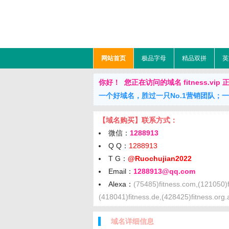
网站首页
极品字母
精品双拼
英
你好！ 您正在访问的域名 fitness.vip 正在
一个好域名，胜过一只No.1营销团队；
【域名购买】联系方式：
微信：
1288913
Q Q：
1288913
T G：
@Ruochujian2022
Email：
1288913@qq.com
Alexa：
(75485)fitness.com,(121050)f
(418041)fitness.de,(428425)fitness.org.
域名详细信息