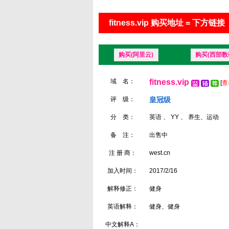
fitness.vip 购买地址 = 下方链接
购买(阿里云)
购买(西部数
域 名：
fitness.vip
[
查
评 级：
皇冠级
分 类：
英语 、 YY 、 养生、运动
备 注：
出售中
注 册 商：
west.cn
加入时间：
2017/2/16
解释修正：
健身
英语解释：
健身、健身
中文解释A：