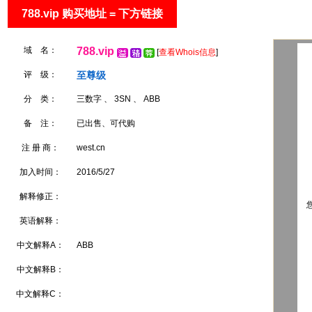
788.vip 购买地址 = 下方链接
域 名：
788.vip
[
查看Whois信息
]
评 级：
至尊级
分 类：
三数字 、 3SN 、 ABB
备 注：
已出售、可代购
注 册 商：
west.cn
加入时间：
2016/5/27
解释修正：
您
英语解释：
中文解释A：
ABB
中文解释B：
中文解释C：